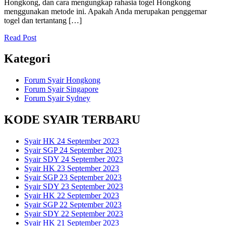
Hongkong, dan cara mengungkap rahasia togel Hongkong
menggunakan metode ini. Apakah Anda merupakan penggemar
togel dan tertantang […]
Read Post
Kategori
Forum Syair Hongkong
Forum Syair Singapore
Forum Syair Sydney
KODE SYAIR TERBARU
Syair HK 24 September 2023
Syair SGP 24 September 2023
Syair SDY 24 September 2023
Syair HK 23 September 2023
Syair SGP 23 September 2023
Syair SDY 23 September 2023
Syair HK 22 September 2023
Syair SGP 22 September 2023
Syair SDY 22 September 2023
Syair HK 21 September 2023