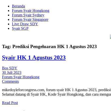
Beranda
Forum Syair Hongkong
Forum Syair Sydney
Forum Syair Singapore
Live Draw SDY
Syair SGP
Tag:
Prediksi Pengeluaran HK 1 Agustus 2023
Syair HK 1 Agustus 2023
Bos SDY
30 Juli 2023
Forum Syair Hongkong
Comments
mikedoyleforcongress.com, forum syair HK 1 Agustus 2023, prediksi
Selamat datang di Syair HK, Kode Syair Hongkong, dan cara mengu
Read Post