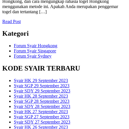
Hongkong, dan cara mengungkap rahasia togel Hongkong
menggunakan metode ini. Apakah Anda merupakan penggemar
togel dan tertantang […]
Read Post
Kategori
Forum Syair Hongkong
Forum Syair Singapore
Forum Syair Sydney
KODE SYAIR TERBARU
Syair HK 29 September 2023
Syair SGP 29 September 2023
Syair SDY 29 September 2023
Syair HK 28 September 2023
Syair SGP 28 September 2023
Syair SDY 28 September 2023
Syair HK 27 September 2023
Syair SGP 27 September 2023
Syair SDY 27 September 2023
Syair HK 26 September 2023