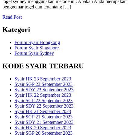
togel sydney menggunakan metode ini. Apakah Anda merupakan
penggemar togel dan tertantang […]
Read Post
Kategori
Forum Syair Hongkong
Forum Syair Singapore
Forum Syair Sydney
KODE SYAIR TERBARU
Syair HK 23 September 2023
Syair SGP 23 September 2023
Syair SDY 23 September 2023
Syair HK 22 September 2023
Syair SGP 22 September 2023
Syair SDY 22 September 2023
Syair HK 21 September 2023
Syair SGP 21 September 2023
Syair SDY 21 September 2023
Syair HK 20 September 2023
Syair SGP 20 September 2023