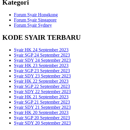
Kategori
Forum Syair Hongkong
Forum Syair Singapore
Forum Syair Sydney
KODE SYAIR TERBARU
Syair HK 24 September 2023
Syair SGP 24 September 2023
Syair SDY 24 September 2023
Syair HK 23 September 2023
Syair SGP 23 September 2023
Syair SDY 23 September 2023
Syair HK 22 September 2023
Syair SGP 22 September 2023
Syair SDY 22 September 2023
Syair HK 21 September 2023
Syair SGP 21 September 2023
Syair SDY 21 September 2023
Syair HK 20 September 2023
Syair SGP 20 September 2023
Syair SDY 20 September 2023