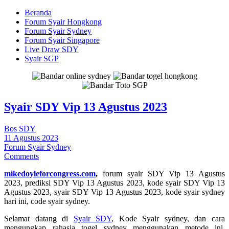
Beranda
Forum Syair Hongkong
Forum Syair Sydney
Forum Syair Singapore
Live Draw SDY
Syair SGP
Syair SDY Vip 13 Agustus 2023
Bos SDY
11 Agustus 2023
Forum Syair Sydney
Comments
mikedoyleforcongress.com
,
forum syair SDY Vip 13 Agustus
2023, prediksi SDY Vip 13 Agustus 2023, kode syair SDY Vip 13
Agustus 2023, syair SDY Vip 13 Agustus 2023, kode syair sydney
hari ini, code syair sydney.
Selamat datang di
Syair SDY
, Kode Syair sydney, dan cara
mengungkap rahasia togel sydney menggunakan metode ini.