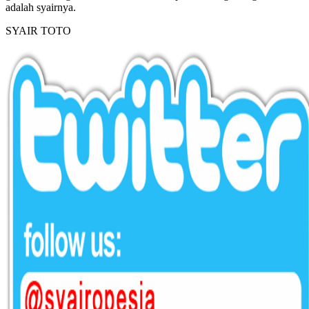
adalah syairnya.
SYAIR TOTO